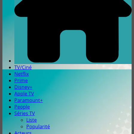
TV/Ciné
Netflix
Prime
Disney+
Apple TV
Paramount+
People
Séries TV
Liste
Popularité
Acteurs