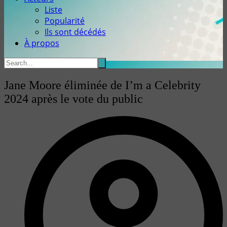
Liste
Popularité
Ils sont décédés
À propos
Jane Moore éliminée de I’m a Celebrity
2024 après le vote du public