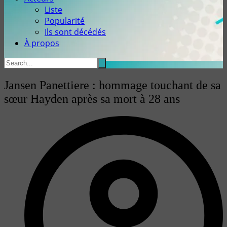
Liste
Popularité
Ils sont décédés
À propos
Jansen Panettiere : hommage touchant de sa
sœur Hayden après sa mort à 28 ans