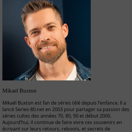
Mikael Buxton
Mikaël Buxton est fan de séries télé depuis l’enfance. Il a
lancé Series-80.net en 2003 pour partager sa passion des
séries cultes des années 70, 80, 90 et début 2000.
Aujourd’hui, il continue de faire vivre ces souvenirs en
écrivant sur leurs retours, reboots, et secrets de