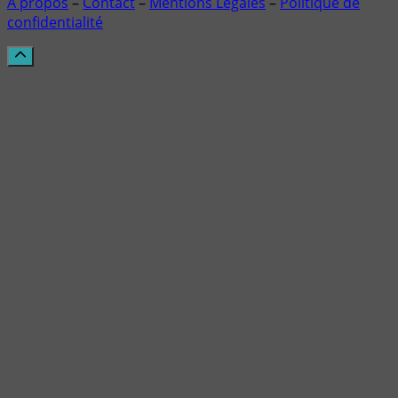
À propos
–
Contact
–
Mentions Légales
–
Politique de
confidentialité