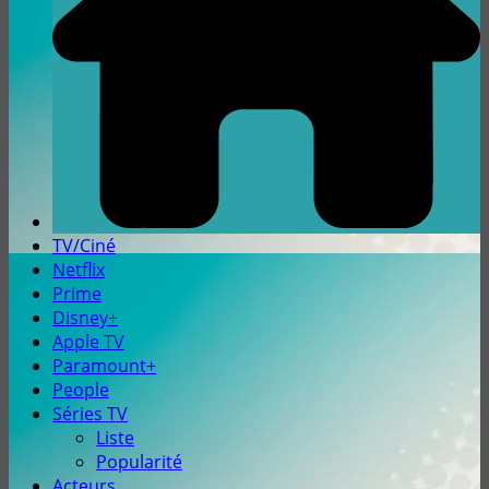
TV/Ciné
Netflix
Prime
Disney+
Apple TV
Paramount+
People
Séries TV
Liste
Popularité
Acteurs