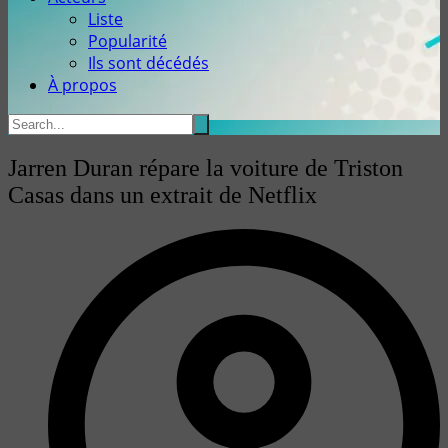
Liste
Popularité
Ils sont décédés
À propos
Jarren Duran répare la voiture de Triston
Casas dans un extrait de Netflix