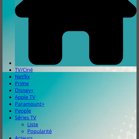
TV/Ciné
Netflix
Prime
Disney+
Apple TV
Paramount+
People
Séries TV
Liste
Popularité
Acteurs