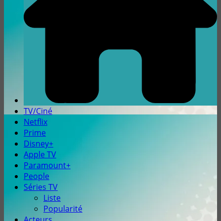
TV/Ciné
Netflix
Prime
Disney+
Apple TV
Paramount+
People
Séries TV
Liste
Popularité
Acteurs