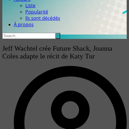
Liste
Popularité
Ils sont décédés
À propos
Jeff Wachtel crée Future Shack, Joanna
Coles adapte le récit de Katy Tur