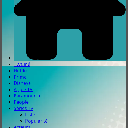
TV/Ciné
Netflix
Prime
Disney+
Apple TV
Paramount+
People
Séries TV
Liste
Popularité
Acteurs