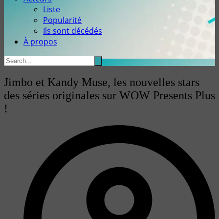
Liste
Popularité
Ils sont décédés
À propos
Jimbo et Kandy Muse, les nouvelles stars
des séries originales sur WOW Presents Plus
!