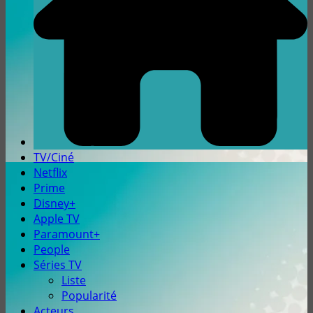
TV/Ciné
Netflix
Prime
Disney+
Apple TV
Paramount+
People
Séries TV
Liste
Popularité
Acteurs