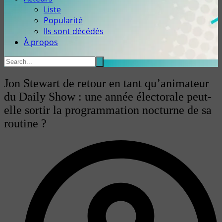
Liste
Popularité
Ils sont décédés
À propos
Jon Stewart de retour en tant qu’animateur
du Daily Show : une année électorale peut-
elle sortir la programmation nocturne de sa
routine ?