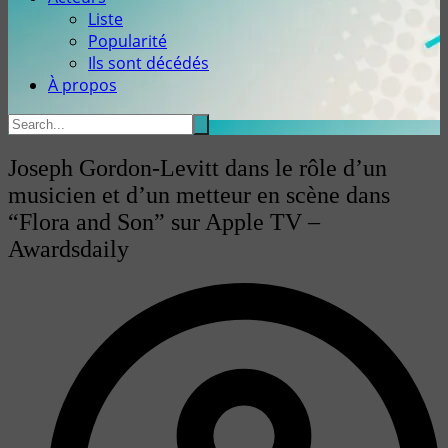
Liste
Popularité
Ils sont décédés
À propos
Joseph Gordon-Levitt dans le rôle d’un
musicien et d’un metteur en scène dans
“Flora and Son” sur Apple TV –
Awardsdaily