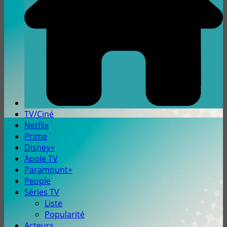
TV/Ciné
Netflix
Prime
Disney+
Apple TV
Paramount+
People
Séries TV
Liste
Popularité
Acteurs