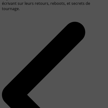
écrivant sur leurs retours, reboots, et secrets de
tournage.
Navigation
de
l’article