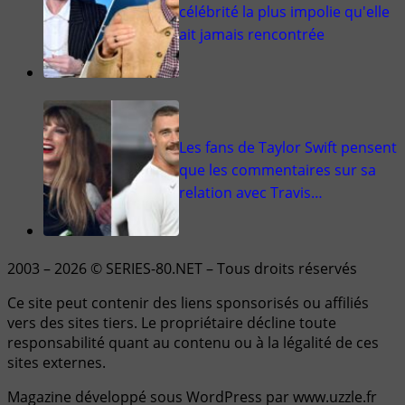
célébrité la plus impolie qu'elle
ait jamais rencontrée
Les fans de Taylor Swift pensent
que les commentaires sur sa
relation avec Travis…
2003 – 2026 © SERIES-80.NET – Tous droits réservés
Ce site peut contenir des liens sponsorisés ou affiliés
vers des sites tiers. Le propriétaire décline toute
responsabilité quant au contenu ou à la légalité de ces
sites externes.
Magazine développé sous WordPress par www.uzzle.fr