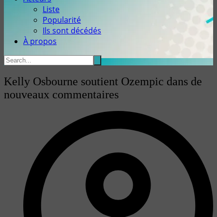
Liste
Popularité
Ils sont décédés
À propos
Kelly Osbourne soutient Ozempic dans de
nouveaux commentaires