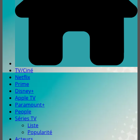
TV/Ciné
Netflix
Prime
Disney+
Apple TV
Paramount+
People
Séries TV
Liste
Popularité
Acteurs