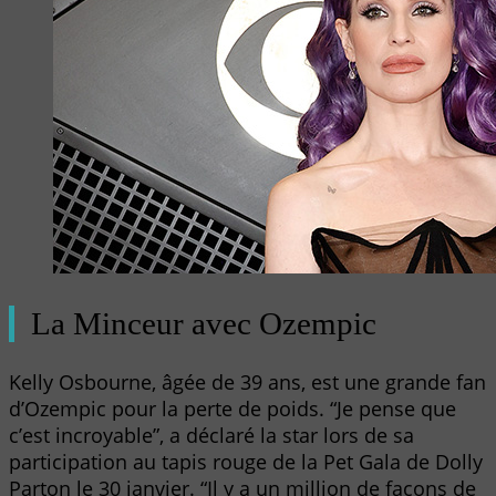
La Minceur avec Ozempic
Kelly Osbourne, âgée de 39 ans, est une grande fan
d’Ozempic pour la perte de poids. “Je pense que
c’est incroyable”, a déclaré la star lors de sa
participation au tapis rouge de la Pet Gala de Dolly
Parton le 30 janvier. “Il y a un million de façons de