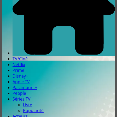
TV/Ciné
Netflix
Prime
Disney+
Apple TV
Paramount+
People
Séries TV
Liste
Popularité
Acteurs