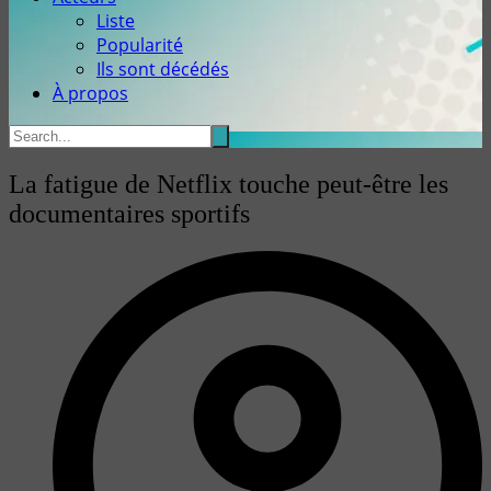
Liste
Popularité
Ils sont décédés
À propos
La fatigue de Netflix touche peut-être les
documentaires sportifs