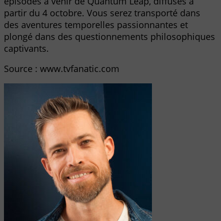
épisodes à venir de Quantum Leap, diffusés à
partir du 4 octobre. Vous serez transporté dans
des aventures temporelles passionnantes et
plongé dans des questionnements philosophiques
captivants.
Source : www.tvfanatic.com