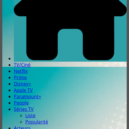
TV/Ciné
Netflix
Prime
Disney+
Apple TV
Paramount+
People
Séries TV
Liste
Popularité
Acteurs