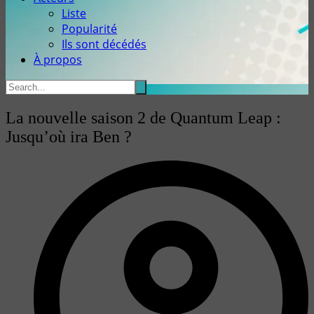
Liste
Popularité
Ils sont décédés
À propos
La nouvelle saison 2 de Quantum Leap :
Jusqu’où ira Ben ?