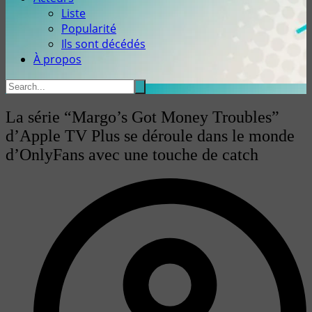
Liste
Popularité
Ils sont décédés
À propos
La série “Margo’s Got Money Troubles”
d’Apple TV Plus se déroule dans le monde
d’OnlyFans avec une touche de catch