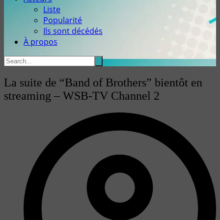
Liste
Popularité
Ils sont décédés
À propos
La suite de “Band of Brothers” bientôt en
streaming – WSB-TV Channel 2