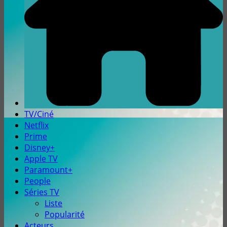
TV/Ciné
Netflix
Prime
Disney+
Apple TV
Paramount+
People
Séries TV
Liste
Popularité
Acteurs