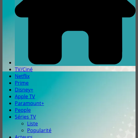
TV/Ciné
Netflix
Prime
Disney+
Apple TV
Paramount+
People
Séries TV
Liste
Popularité
Acteurs