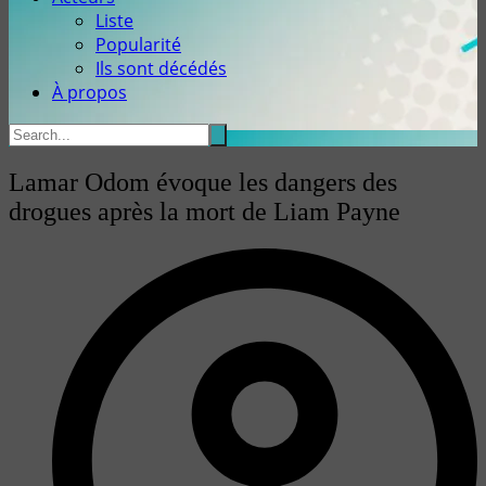
Liste
Popularité
Ils sont décédés
À propos
Lamar Odom évoque les dangers des
drogues après la mort de Liam Payne