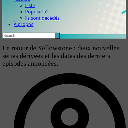
Liste
Popularité
Ils sont décédés
À propos
Le retour de Yellowstone : deux nouvelles
séries dérivées et les dates des derniers
épisodes annoncées.