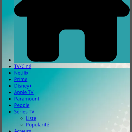
TV/Ciné
Netflix
Prime
Disney+
Apple TV
Paramount+
People
Séries TV
Liste
Popularité
Acteurs