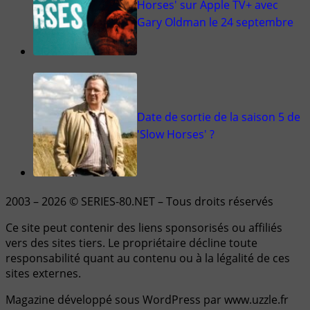
Horses' sur Apple TV+ avec
Gary Oldman le 24 septembre
Date de sortie de la saison 5 de
'Slow Horses' ?
2003 – 2026 © SERIES-80.NET – Tous droits réservés
Ce site peut contenir des liens sponsorisés ou affiliés
vers des sites tiers. Le propriétaire décline toute
responsabilité quant au contenu ou à la légalité de ces
sites externes.
Magazine développé sous WordPress par www.uzzle.fr