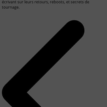
écrivant sur leurs retours, reboots, et secrets de
tournage.
Navigation
de
l’article