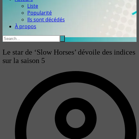
Liste
Popularité
Ils sont décédés
À propos
Le star de ‘Slow Horses’ dévoile des indices
sur la saison 5