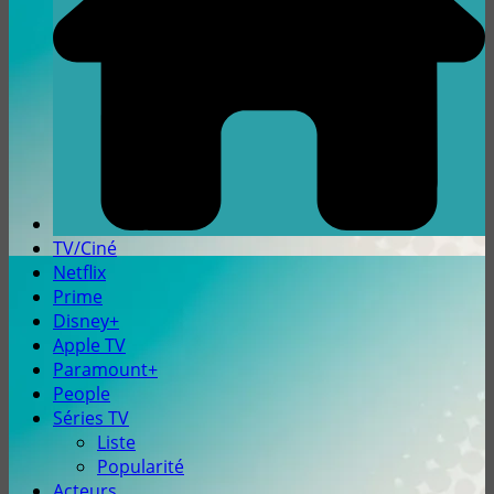
TV/Ciné
Netflix
Prime
Disney+
Apple TV
Paramount+
People
Séries TV
Liste
Popularité
Acteurs