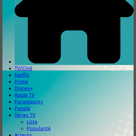
TV/Ciné
Netflix
Prime
Disney+
Apple TV
Paramount+
People
Séries TV
Liste
Popularité
Acteurs