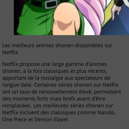
Les meilleurs animes shonen disponibles sur
Netflix
Netflix propose une large gamme d’animes
shonen, à la fois classiques et plus récents,
apportant de la nostalgie aux spectateurs de
longue date. Certaines séries shonen sur Netflix
ont un taux de renouvellement élevé, permettant
des moments forts mais brefs avant d’être
remplacées. Les meilleures séries shonen sur
Netflix incluent des classiques comme Naruto,
One Piece et Demon Slayer.