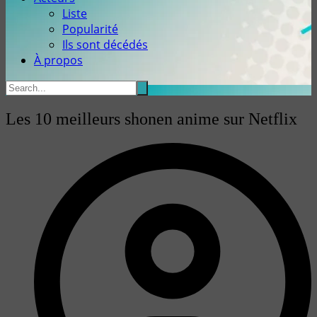
Liste
Popularité
Ils sont décédés
À propos
Les 10 meilleurs shonen anime sur Netflix