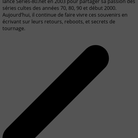
lancé Series-80.net en 2003 pour partager sa passion des
séries cultes des années 70, 80, 90 et début 2000.
Aujourd’hui, il continue de faire vivre ces souvenirs en
écrivant sur leurs retours, reboots, et secrets de
tournage.
Navigation
de
l’article