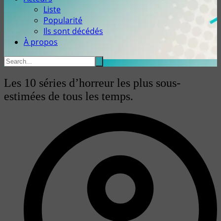
Liste
Popularité
Ils sont décédés
À propos
Les 10 séries d’horreur les plus sous-
estimées de tous les temps.