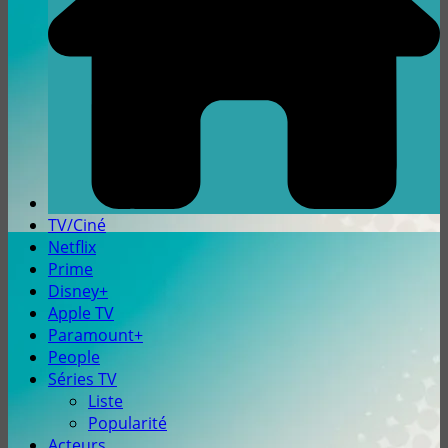
TV/Ciné
Netflix
Prime
Disney+
Apple TV
Paramount+
People
Séries TV
Liste
Popularité
Acteurs