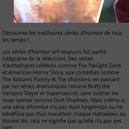
Découvrez les meilleures séries d’horreur de tous
les temps !
Les séries d’horreur ont toujours fait partie
intégrante de la télévision. Des séries
d’anthologies célèbres comme The Twilight Zone
et American Horror Story, aux comédies comme
The Addams Family et The Munsters, en passant
par les séries dramatiques comme Buffy the
Vampire Slayer et Supernatural, sans oublier les
soap operas comme Dark Shadows. Mais même si
une série d’horreur n’a pas duré longtemps ou ne
bénéficie pas d’un marathon chaque Halloween ou
Nouvel An, cela ne signifie pas qu’elle n’a pas ses
fans.