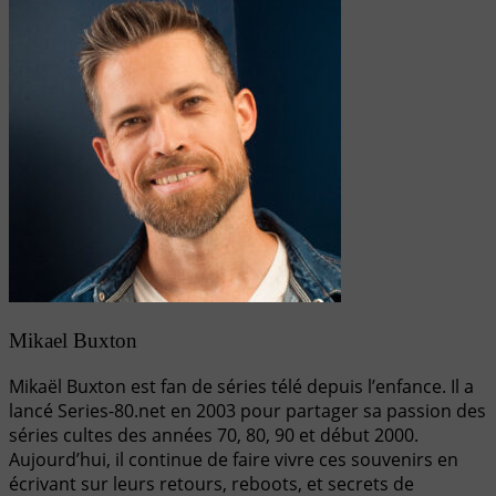
Mikael Buxton
Mikaël Buxton est fan de séries télé depuis l’enfance. Il a
lancé Series-80.net en 2003 pour partager sa passion des
séries cultes des années 70, 80, 90 et début 2000.
Aujourd’hui, il continue de faire vivre ces souvenirs en
écrivant sur leurs retours, reboots, et secrets de