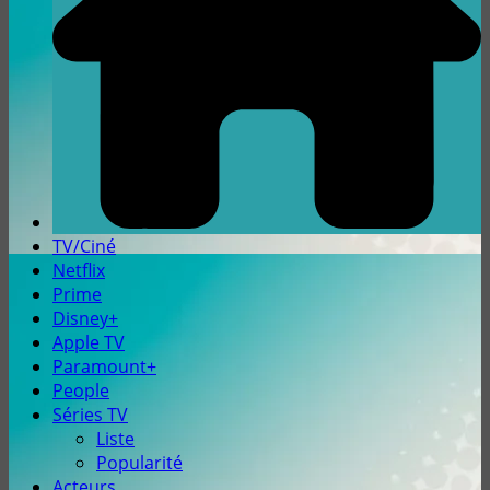
TV/Ciné
Netflix
Prime
Disney+
Apple TV
Paramount+
People
Séries TV
Liste
Popularité
Acteurs