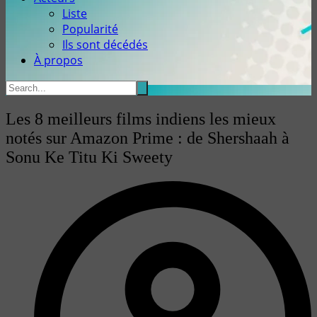
Liste
Popularité
Ils sont décédés
À propos
Les 8 meilleurs films indiens les mieux
notés sur Amazon Prime : de Shershaah à
Sonu Ke Titu Ki Sweety