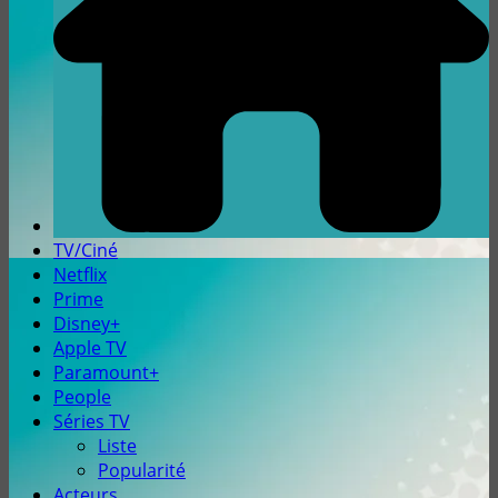
TV/Ciné
Netflix
Prime
Disney+
Apple TV
Paramount+
People
Séries TV
Liste
Popularité
Acteurs