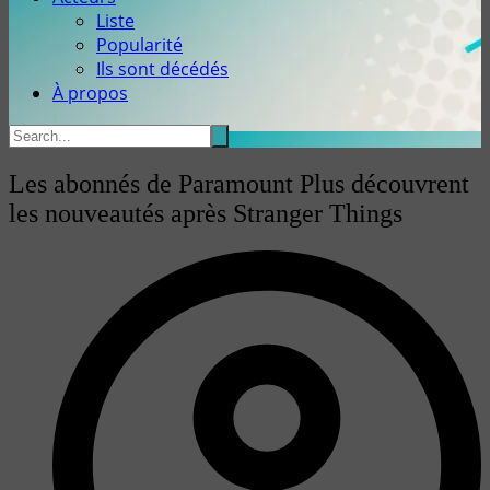
Liste
Popularité
Ils sont décédés
À propos
Les abonnés de Paramount Plus découvrent
les nouveautés après Stranger Things