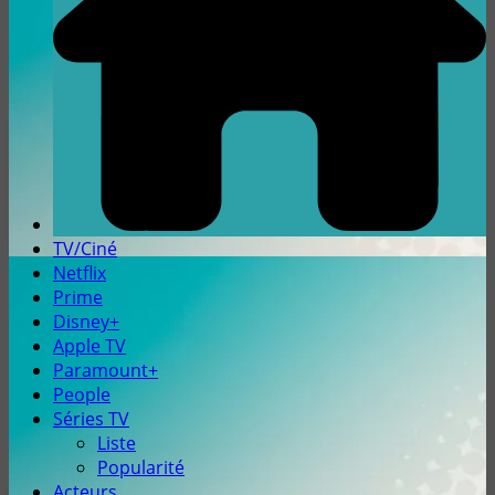
TV/Ciné
Netflix
Prime
Disney+
Apple TV
Paramount+
People
Séries TV
Liste
Popularité
Acteurs