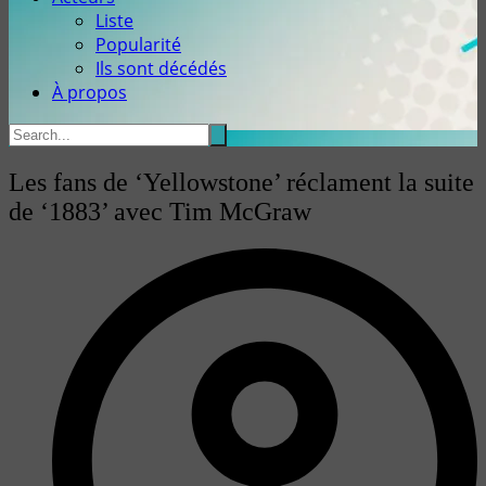
Liste
Popularité
Ils sont décédés
À propos
Les fans de ‘Yellowstone’ réclament la suite
de ‘1883’ avec Tim McGraw