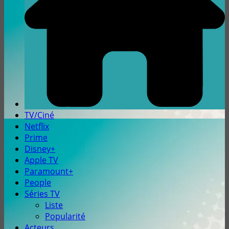
TV/Ciné
Netflix
Prime
Disney+
Apple TV
Paramount+
People
Séries TV
Liste
Popularité
Acteurs