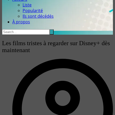
Liste
Popularité
Ils sont décédés
À propos
Les films tristes à regarder sur Disney+ dès
maintenant