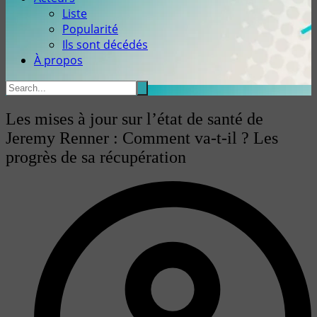
Liste
Popularité
Ils sont décédés
À propos
Les mises à jour sur l’état de santé de
Jeremy Renner : Comment va-t-il ? Les
progrès de sa récupération