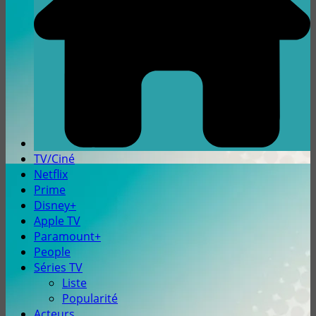
TV/Ciné
Netflix
Prime
Disney+
Apple TV
Paramount+
People
Séries TV
Liste
Popularité
Acteurs