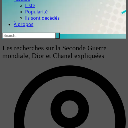
Liste
Popularité
Ils sont décédés
À propos
Les recherches sur la Seconde Guerre
mondiale, Dior et Chanel expliquées