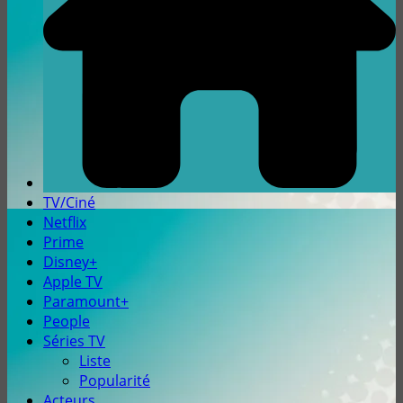
TV/Ciné
Netflix
Prime
Disney+
Apple TV
Paramount+
People
Séries TV
Liste
Popularité
Acteurs