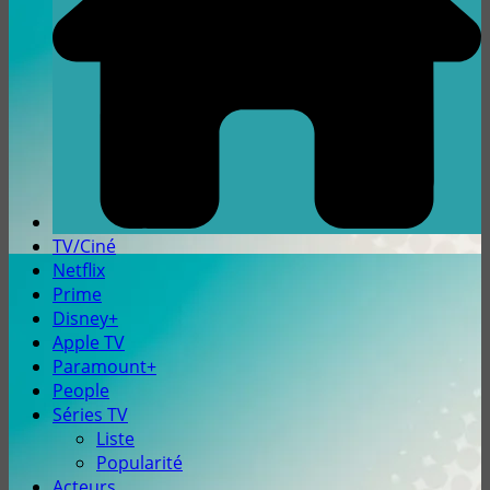
TV/Ciné
Netflix
Prime
Disney+
Apple TV
Paramount+
People
Séries TV
Liste
Popularité
Acteurs