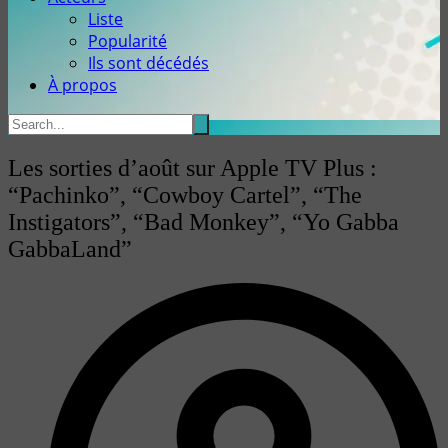
Liste
Popularité
Ils sont décédés
À propos
Les sorties d’août sur Apple TV Plus :
“Pachinko”, “Cowboy Cartel”, “The
Instigators”, “Bad Monkey”, “Yo Gabba
GabbaLand”