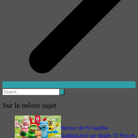
Sur le même sujet
Retour de Yo Gabba
GabbaLand sur Apple TV Plus et