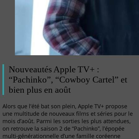
Nouveautés Apple TV+ :
“Pachinko”, “Cowboy Cartel” et
bien plus en août
Alors que l’été bat son plein, Apple TV+ propose
une multitude de nouveaux films et séries pour le
mois d’août. Parmi les sorties les plus attendues,
on retrouve la saison 2 de “Pachinko”, l’épopée
multi-générationnelle d’une famille coréenne