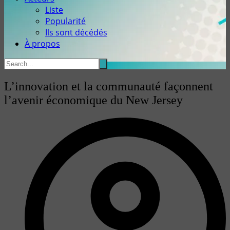
Liste
Popularité
Ils sont décédés
À propos
L’innovation et la communauté façonnent
l’avenir économique du New Jersey