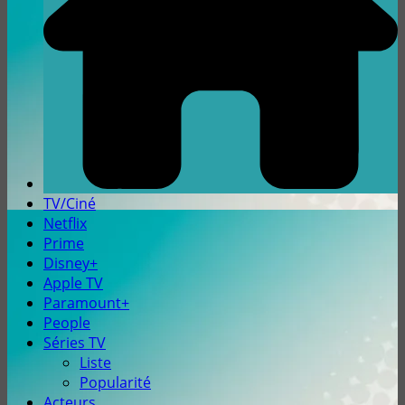
TV/Ciné
Netflix
Prime
Disney+
Apple TV
Paramount+
People
Séries TV
Liste
Popularité
Acteurs