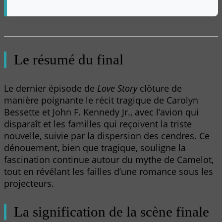
Le résumé du final
Le dernier épisode de
Love Story
clôture de
manière poignante le récit tragique de Carolyn
Bessette et John F. Kennedy Jr., avec l’avion qui
disparaît et les familles qui reçoivent la triste
nouvelle, suivie par la dispersion des cendres. Ce
dénouement, bien que tragique, souligne la
fascination continue autour du mythe de Camelot,
tout en révélant les failles d’une romance sous les
projecteurs.
La signification de la scène finale