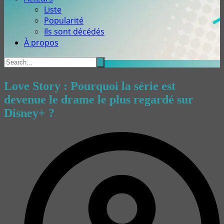
Liste
Popularité
Ils sont décédés
À propos
Love Story : Pourquoi la série est
devenue le drame le plus regardé sur
Disney+ ?