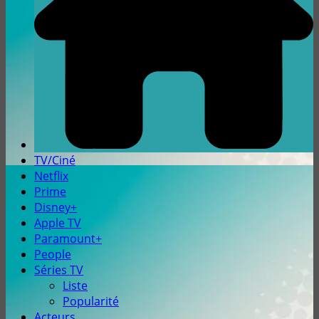
TV/Ciné
Netflix
Prime
Disney+
Apple TV
Paramount+
People
Séries TV
Liste
Popularité
Acteurs