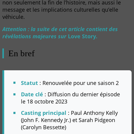
non seulement la fin de l’histoire, mais aussi le
message et les implications culturelles qu’elle
véhicule.
Attention : la suite de cet article contient des
révélations majeures sur
Love Story
.
En bref
Statut
: Renouvelée pour une saison 2
Date clé
: Diffusion du dernier épisode
le 18 octobre 2023
Casting principal
: Paul Anthony Kelly
(John F. Kennedy Jr.) et Sarah Pidgeon
(Carolyn Bessette)