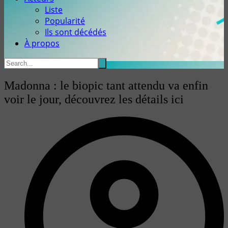
Liste
Popularité
Ils sont décédés
À propos
Madonna : le biopic tant attendu va enfin
voir le jour, découvrez les détails ici