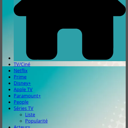
TV/Ciné
Netflix
Prime
Disney+
Apple TV
Paramount+
People
Séries TV
Liste
Popularité
Acteurs