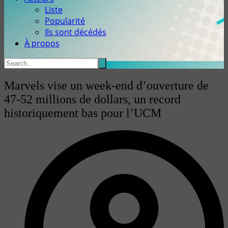
Liste
Popularité
Ils sont décédés
À propos
Marvels vise un week-end d’ouverture de
47-52 millions de dollars, un record
historiquement bas pour l’UCM