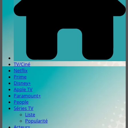
TV/Ciné
Netflix
Prime
Disney+
Apple TV
Paramount+
People
Séries TV
Liste
Popularité
Acteurs