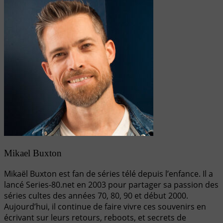
Mikael Buxton
Mikaël Buxton est fan de séries télé depuis l’enfance. Il a
lancé Series-80.net en 2003 pour partager sa passion des
séries cultes des années 70, 80, 90 et début 2000.
Aujourd’hui, il continue de faire vivre ces souvenirs en
écrivant sur leurs retours, reboots, et secrets de