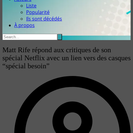
Liste
Popularité
Ils sont décédés
À propos
Matt Rife répond aux critiques de son
spécial Netflix avec un lien vers des casques
“spécial besoin”