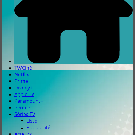
TV/Ciné
Netflix
Prime
Disney+
Apple TV
Paramount+
People
Séries TV
Liste
Popularité
Acteurs