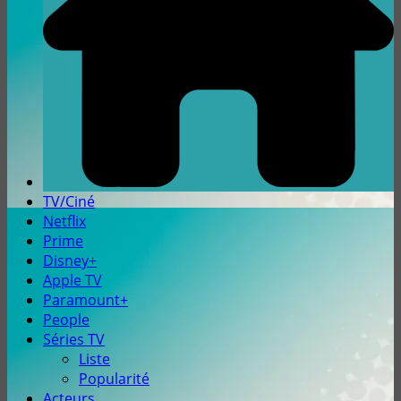
TV/Ciné
Netflix
Prime
Disney+
Apple TV
Paramount+
People
Séries TV
Liste
Popularité
Acteurs