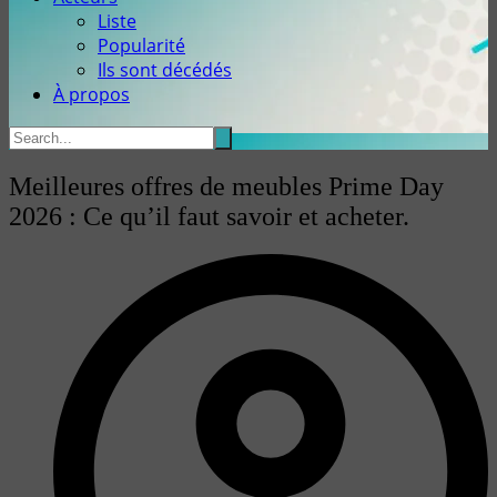
Liste
Popularité
Ils sont décédés
À propos
Meilleures offres de meubles Prime Day
2026 : Ce qu’il faut savoir et acheter.