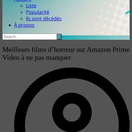
Liste
Popularité
Ils sont décédés
À propos
Meilleurs films d’horreur sur Amazon Prime
Video à ne pas manquer