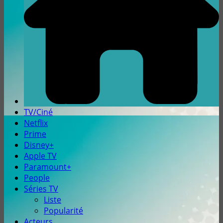
TV/Ciné
Netflix
Prime
Disney+
Apple TV
Paramount+
People
Séries TV
Liste
Popularité
Acteurs