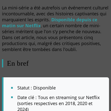
La mini-série a été autrefois un événement culturel
incontournable, avec des histoires captivantes qui
marquaient les esprits.
Disponible depuis ce
matin sur Netflix
, un certain nombre de mini-
séries méritent que l’on s’y penche de nouveau.
Dans cet article, nous vous présentons cinq
productions qui, malgré des critiques positives,
semblent être tombées dans l’oubli.
En bref
Statut : Disponible
Date clé : Tous en streaming sur Netflix
(sorties respectives en 2018, 2020 et
2024)