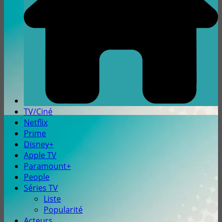
TV/Ciné
Netflix
Prime
Disney+
Apple TV
Paramount+
People
Séries TV
Liste
Popularité
Acteurs