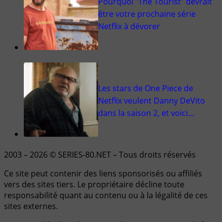
Pourquoi "The Tourist" devrait
être votre prochaine série
Netflix à dévorer
Les stars de One Piece de
Netflix veulent Danny DeVito
dans la saison 2, et voici…
2003 – 2026 © SERIES-80.NET – Tous droits réservés
Ce site peut contenir des liens sponsorisés ou affiliés
vers des sites tiers. Le propriétaire décline toute
responsabilité quant au contenu ou à la légalité de ces
sites externes.