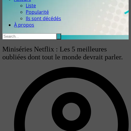
Liste
Popularité
Ils sont décédés
À propos
Miniséries Netflix : Les 5 meilleures
oubliées dont tout le monde devrait parler.