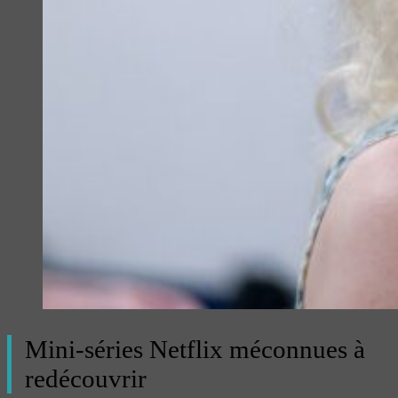
Mini-séries Netflix méconnues à
redécouvrir