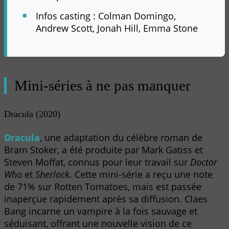
Infos casting : Colman Domingo,
Andrew Scott, Jonah Hill, Emma Stone
Mini-séries à ne pas manquer
Dracula (2020)
Dracula
, une adaptation du célèbre roman de
Bram Stoker, a été produite par Mark Gatiss et
Steven Moffat, connus pour leur travail sur
Doctor
Who
et
Sherlock
. Cette mini-série a reçu une note
de 71% sur Rotten Tomatoes, mais est passée
inaperçue rapidement après sa diffusion. Claes
Bang incarne un vampire à la fois sauvage et
séduisant, offrant une nouvelle vision de ce