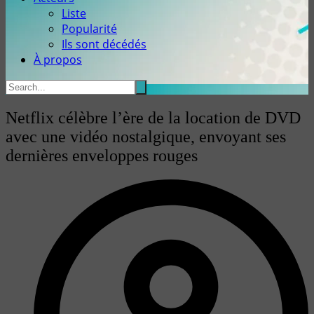
Liste
Popularité
Ils sont décédés
À propos
Netflix célèbre l’ère de la location de DVD
avec une vidéo nostalgique, envoyant ses
dernières enveloppes rouges