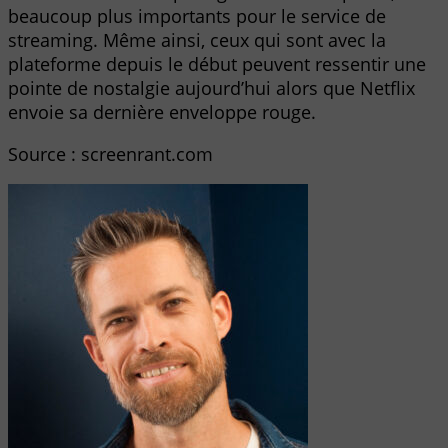
beaucoup plus importants pour le service de
streaming. Même ainsi, ceux qui sont avec la
plateforme depuis le début peuvent ressentir une
pointe de nostalgie aujourd’hui alors que Netflix
envoie sa dernière enveloppe rouge.
Source : screenrant.com