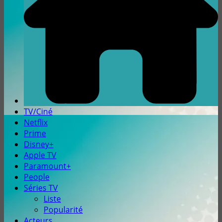
TV/Ciné
Netflix
Prime
Disney+
Apple TV
Paramount+
People
Séries TV
Liste
Popularité
Acteurs