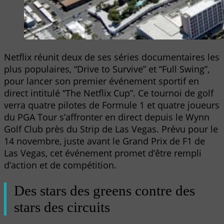
Netflix réunit deux de ses séries documentaires les
plus populaires, “Drive to Survive” et “Full Swing”,
pour lancer son premier événement sportif en
direct intitulé “The Netflix Cup”. Ce tournoi de golf
verra quatre pilotes de Formule 1 et quatre joueurs
du PGA Tour s’affronter en direct depuis le Wynn
Golf Club près du Strip de Las Vegas. Prévu pour le
14 novembre, juste avant le Grand Prix de F1 de
Las Vegas, cet événement promet d’être rempli
d’action et de compétition.
Des stars des greens contre des
stars des circuits