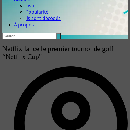
Liste
Popularité
Ils sont décédés
À propos
Netflix lance le premier tournoi de golf
“Netflix Cup”