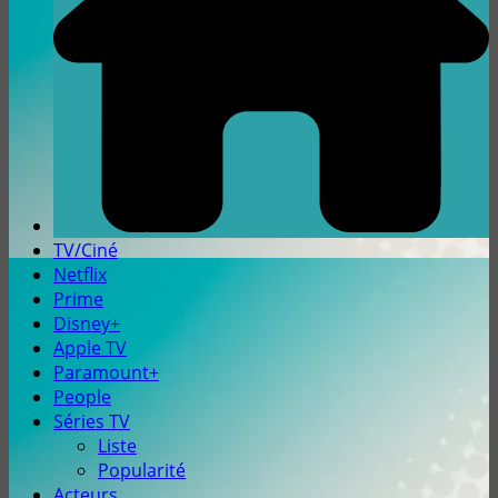
TV/Ciné
Netflix
Prime
Disney+
Apple TV
Paramount+
People
Séries TV
Liste
Popularité
Acteurs