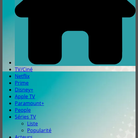
TV/Ciné
Netflix
Prime
Disney+
Apple TV
Paramount+
People
Séries TV
Liste
Popularité
Acteurs