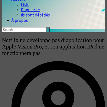
Liste
Popularité
Ils sont décédés
À propos
Netflix ne développe pas d’application pour
Apple Vision Pro, et son application iPad ne
fonctionnera pas