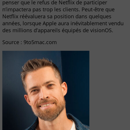
penser que le refus de Netflix de participer
n’impactera pas trop les clients. Peut-être que
Netflix réévaluera sa position dans quelques
années, lorsque Apple aura inévitablement vendu
des millions d’appareils équipés de visionOS.
Source : 9to5mac.com