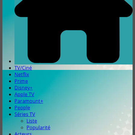
TV/Ciné
Netflix
Prime
Disney+
Apple TV
Paramount+
People
Séries TV
Liste
Popularité
Acteurs