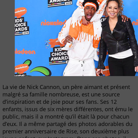
La vie de Nick Cannon, un père aimant et présent
malgré sa famille nombreuse, est une source
d’inspiration et de joie pour ses fans. Ses 12
enfants, issus de six mères différentes, ont ému le
public, mais il a montré qu’il était là pour chacun
d’eux. Il a même partagé des photos adorables du
premier anniversaire de Rise, son deuxième plus