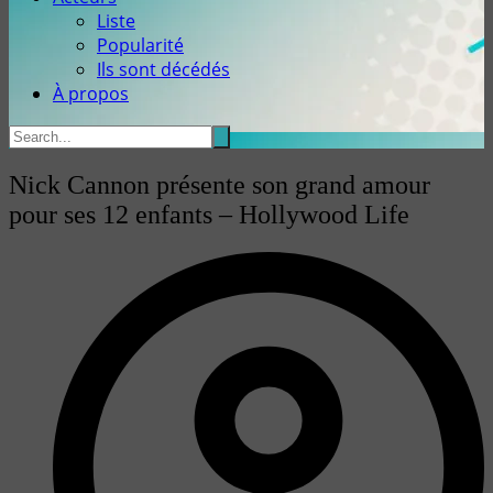
Liste
Popularité
Ils sont décédés
À propos
Nick Cannon présente son grand amour
pour ses 12 enfants – Hollywood Life