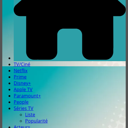
TV/Ciné
Netflix
Prime
Disney+
Apple TV
Paramount+
People
Séries TV
Liste
Popularité
Acteurs