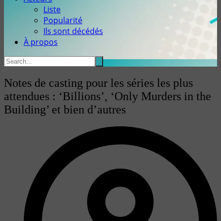
Liste
Popularité
Ils sont décédés
À propos
Notes de casting pour les séries les plus
attendues : ‘Billions’, ‘Only Murders in the
Building’ et bien d’autres