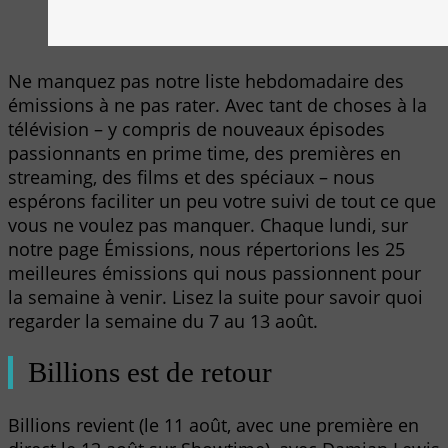
Ne manquez pas notre liste hebdomadaire des
émissions à ne pas rater. Avec tant de choses à la
télévision – y compris de nouveaux épisodes
passionnants en prime time, des premières en
streaming, des films et des spéciaux – nous
espérons faciliter un peu votre suivi de tout ce que
vous ne voulez pas manquer. Chaque lundi, sur
notre page Émissions, nous répertorions les 25
meilleures émissions qui nous passionnent pour
la semaine à venir. Lisez la suite pour savoir quoi
regarder la semaine du 7 au 13 août.
Billions est de retour
Billions revient (le 11 août, avec une première en