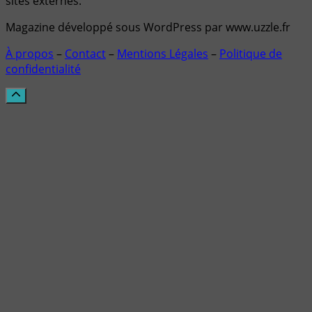
sites externes.
Magazine développé sous WordPress par www.uzzle.fr
À propos
–
Contact
–
Mentions Légales
–
Politique de
confidentialité