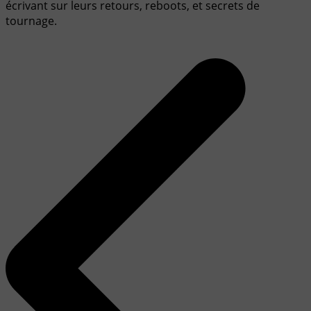
écrivant sur leurs retours, reboots, et secrets de
tournage.
Navigation
de
l’article