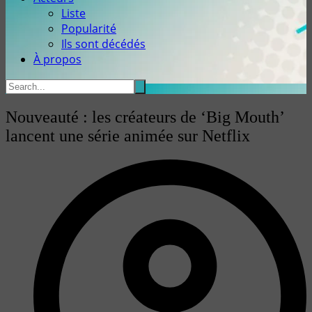
Liste
Popularité
Ils sont décédés
À propos
Nouveauté : les créateurs de ‘Big Mouth’
lancent une série animée sur Netflix