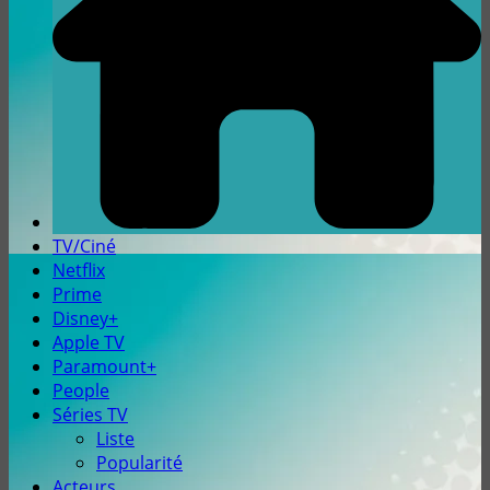
TV/Ciné
Netflix
Prime
Disney+
Apple TV
Paramount+
People
Séries TV
Liste
Popularité
Acteurs