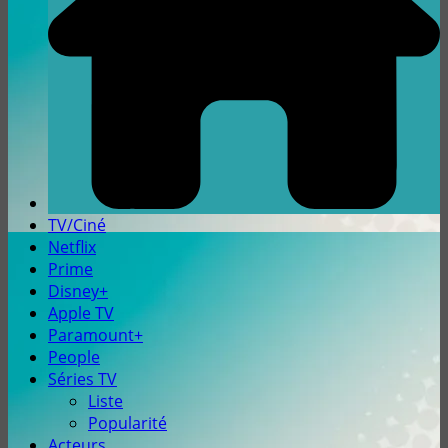
TV/Ciné
Netflix
Prime
Disney+
Apple TV
Paramount+
People
Séries TV
Liste
Popularité
Acteurs