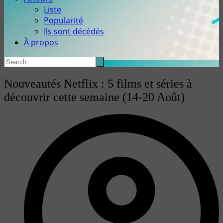
Liste
Popularité
Ils sont décédés
À propos
Nouveautés Netflix : 5 films et séries à
découvrir cette semaine (14-20 Août)