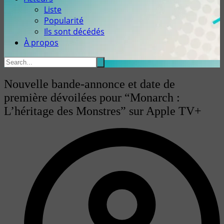
Liste
Popularité
Ils sont décédés
À propos
Nouvelle bande-annonce et date de
première dévoilées pour “Monarch :
L’héritage des Monstres” sur Apple TV+