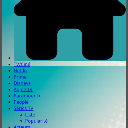
TV/Ciné
Netflix
Prime
Disney+
Apple TV
Paramount+
People
Séries TV
Liste
Popularité
Acteurs