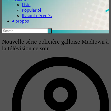
Liste
Popularité
Ils sont décédés
À propos
Nouvelle série policière galloise Mudtown à
la télévision ce soir