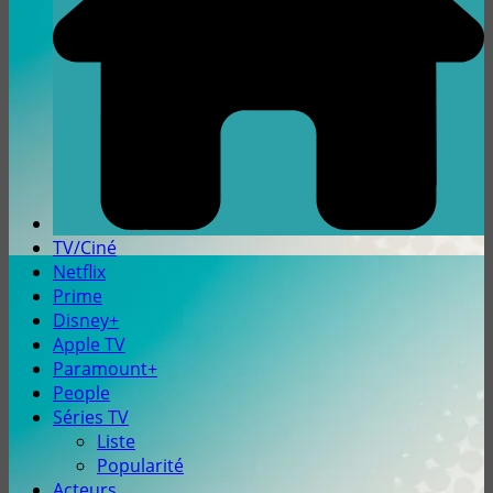
TV/Ciné
Netflix
Prime
Disney+
Apple TV
Paramount+
People
Séries TV
Liste
Popularité
Acteurs