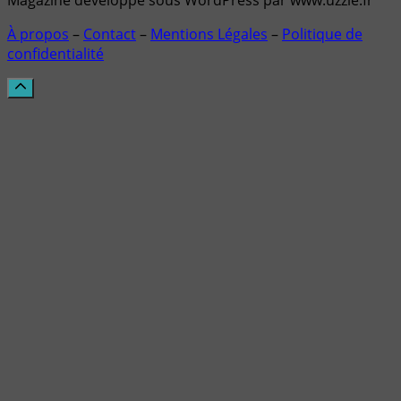
Magazine développé sous WordPress par www.uzzle.fr
À propos
–
Contact
–
Mentions Légales
–
Politique de
confidentialité