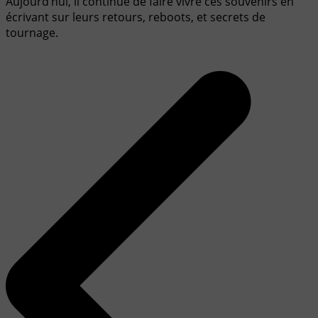
Aujourd’hui, il continue de faire vivre ces souvenirs en
écrivant sur leurs retours, reboots, et secrets de
tournage.
Navigation
de
l’article