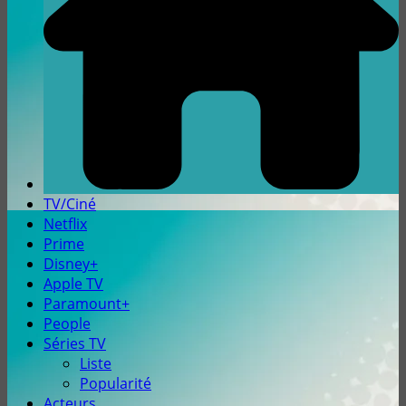
TV/Ciné
Netflix
Prime
Disney+
Apple TV
Paramount+
People
Séries TV
Liste
Popularité
Acteurs