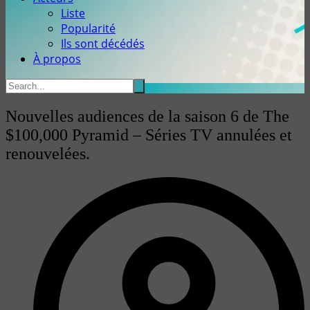
Liste
Popularité
Ils sont décédés
À propos
Nouvelles audiences de la saison 6 de The
$100,000 Pyramid – Séries TV annulées et
renouvelées.