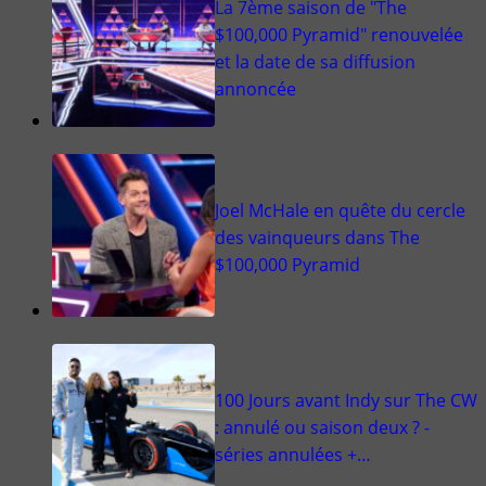
La 7ème saison de "The
$100,000 Pyramid" renouvelée
et la date de sa diffusion
annoncée
Joel McHale en quête du cercle
des vainqueurs dans The
$100,000 Pyramid
100 Jours avant Indy sur The CW
: annulé ou saison deux ? -
séries annulées +…