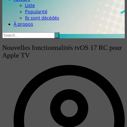
Liste
Popularité
Ils sont décédés
À propos
Nouvelles fonctionnalités tvOS 17 RC pour
Apple TV