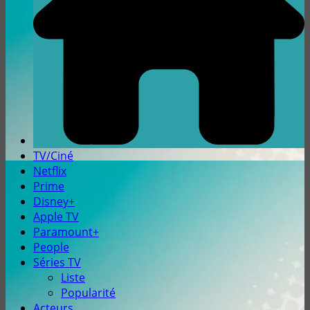
TV/Ciné
Netflix
Prime
Disney+
Apple TV
Paramount+
People
Séries TV
Liste
Popularité
Acteurs