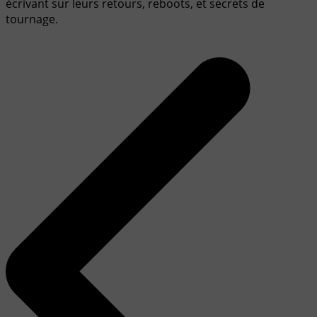
écrivant sur leurs retours, reboots, et secrets de
tournage.
Navigation
de
l’article