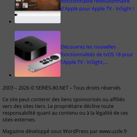
fonctionnalité révolutionnaire
d'Apple pour Apple TV - InSight !
Découvrez les nouvelles
fonctionnalités de tvOS 18 pour
l'Apple TV : InSight,…
2003 – 2026 © SERIES-80.NET – Tous droits réservés
Ce site peut contenir des liens sponsorisés ou affiliés
vers des sites tiers. Le propriétaire décline toute
responsabilité quant au contenu ou à la légalité de ces
sites externes.
Magazine développé sous WordPress par www.uzzle.fr