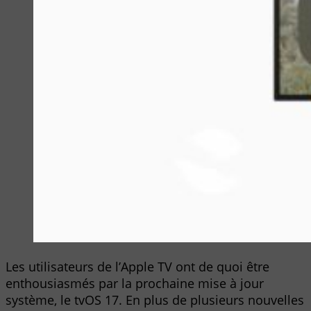
Les utilisateurs de l’Apple TV ont de quoi être
enthousiasmés par la prochaine mise à jour
système, le tvOS 17. En plus de plusieurs nouvelles