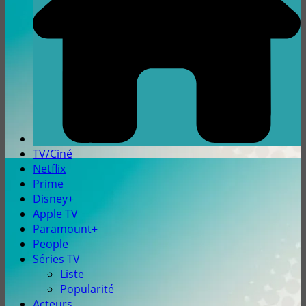
TV/Ciné
Netflix
Prime
Disney+
Apple TV
Paramount+
People
Séries TV
Liste
Popularité
Acteurs