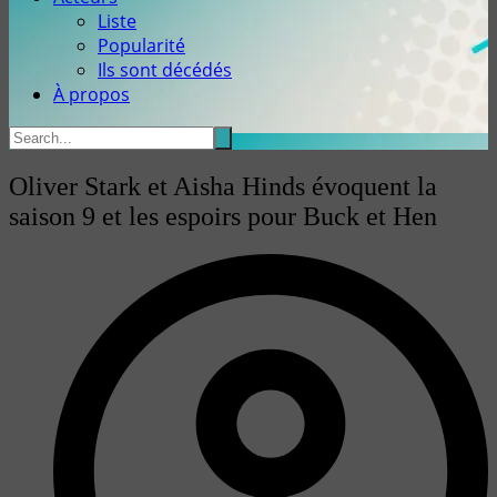
Liste
Popularité
Ils sont décédés
À propos
Oliver Stark et Aisha Hinds évoquent la
saison 9 et les espoirs pour Buck et Hen