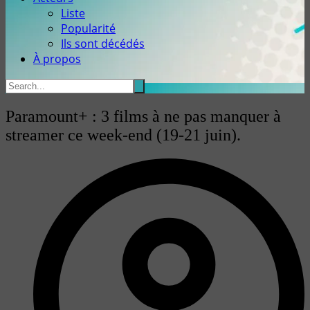
Liste
Popularité
Ils sont décédés
À propos
Paramount+ : 3 films à ne pas manquer à
streamer ce week-end (19-21 juin).