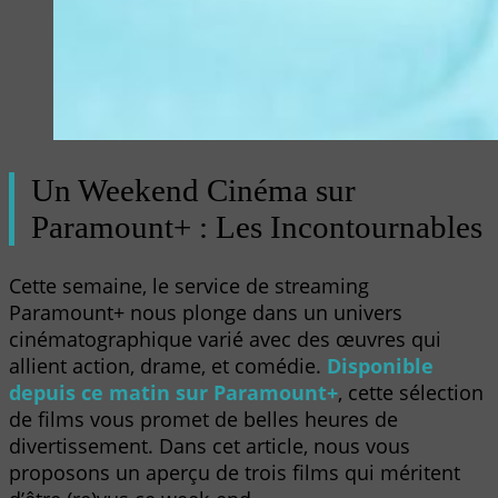
Un Weekend Cinéma sur
Paramount+ : Les Incontournables
Cette semaine, le service de streaming
Paramount+ nous plonge dans un univers
cinématographique varié avec des œuvres qui
allient action, drame, et comédie.
Disponible
depuis ce matin sur Paramount+
, cette sélection
de films vous promet de belles heures de
divertissement. Dans cet article, nous vous
proposons un aperçu de trois films qui méritent