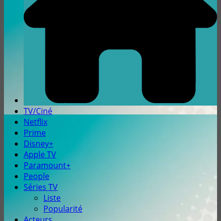
TV/Ciné
Netflix
Prime
Disney+
Apple TV
Paramount+
People
Séries TV
Liste
Popularité
Acteurs