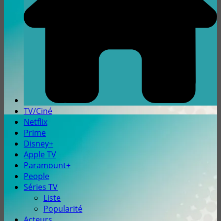
TV/Ciné
Netflix
Prime
Disney+
Apple TV
Paramount+
People
Séries TV
Liste
Popularité
Acteurs