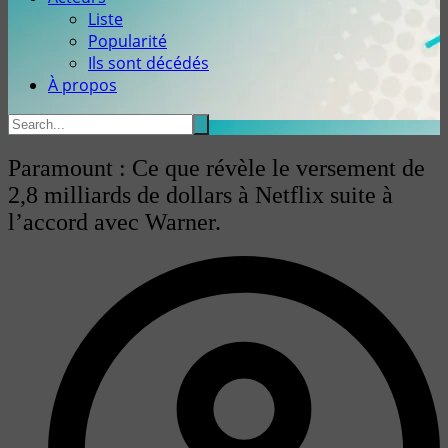
Liste
Popularité
Ils sont décédés
À propos
Paramount : Ce que révèle le versement de
2,8 milliards de dollars à Netflix suite à
l’accord avec Warner.