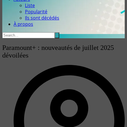
Liste
Popularité
Ils sont décédés
À propos
Paramount+ : nouveautés de juillet 2025
dévoilées