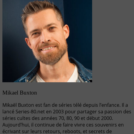
Mikael Buxton
Mikaël Buxton est fan de séries télé depuis l’enfance. Il a
lancé Series-80.net en 2003 pour partager sa passion des
séries cultes des années 70, 80, 90 et début 2000.
Aujourd’hui, il continue de faire vivre ces souvenirs en
écrivant sur leurs retours, reboots, et secrets de