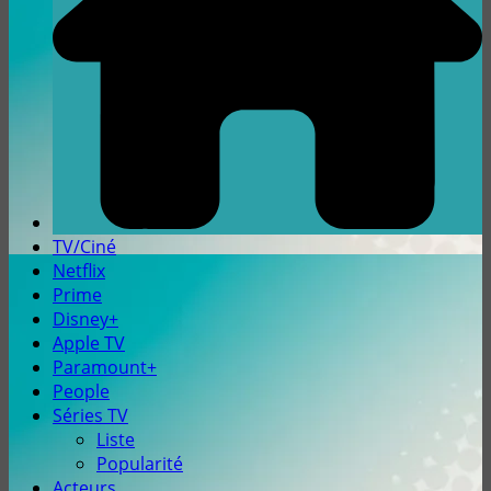
TV/Ciné
Netflix
Prime
Disney+
Apple TV
Paramount+
People
Séries TV
Liste
Popularité
Acteurs