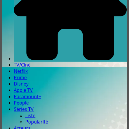
TV/Ciné
Netflix
Prime
Disney+
Apple TV
Paramount+
People
Séries TV
Liste
Popularité
Acteurs