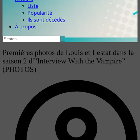
Liste
Popularité
Ils sont décédés
À propos
Premières photos de Louis et Lestat dans la
saison 2 d'”Interview With the Vampire”
(PHOTOS)