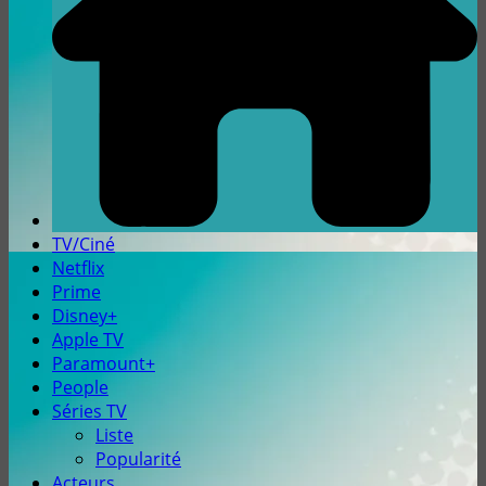
TV/Ciné
Netflix
Prime
Disney+
Apple TV
Paramount+
People
Séries TV
Liste
Popularité
Acteurs