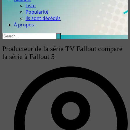
Liste
Popularité
Ils sont décédés
À propos
Producteur de la série TV Fallout compare
la série à Fallout 5