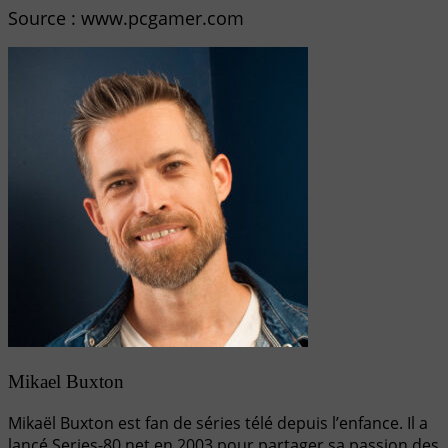
Source : www.pcgamer.com
Mikael Buxton
Mikaël Buxton est fan de séries télé depuis l’enfance. Il a
lancé Series-80.net en 2003 pour partager sa passion des