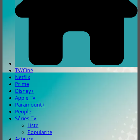
TV/Ciné
Netflix
Prime
Disney+
Apple TV
Paramount+
People
Séries TV
Liste
Popularité
Acteurs