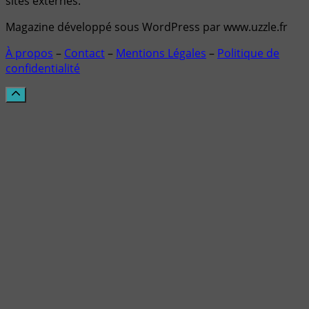
sites externes.
Magazine développé sous WordPress par www.uzzle.fr
À propos
–
Contact
–
Mentions Légales
–
Politique de
confidentialité